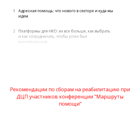
1
Адресная помощь: что нового в секторе и куда мы
идем
2
Платформы для НКО: их все больше, как выбрать
и как сотрудничать, чтобы успех был
максимальным
3
Это на всю жизнь. Как привлекать помощь на
длительную реабилитацию: ДЦП, аутизм
4
Трудные вопросы третьего сектора: решить
нельзя смириться
Рекомендации по сборам на реабилитацию при
ДЦП участников конференции "Маршруты
5
Сторителлинг 2.0. Какой контент работает лучше
всего?
помощи"